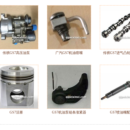
传祺GS7高压油泵
广汽GS7机油喷嘴
传祺GS7进气凸
GS7活塞
GS7机油泵链条涨紧器
GS7喷油嘴