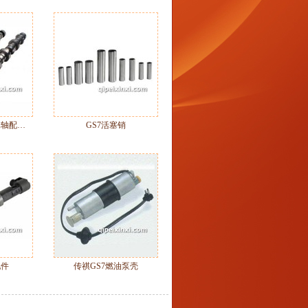
轮轴配…
GS7活塞销
配件
传祺GS7燃油泵壳