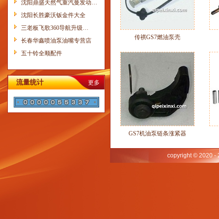
沈阳鼎盛天然气重汽曼发动…
沈阳长胜豪沃钣金件大全
三老板飞歌360导航升级…
传祺GS7燃油泵壳
长春华鑫喷油泵油嘴专营店
五十铃全顺配件
流量统计
更多
GS7机油泵链条涨紧器
copyright © 2020 