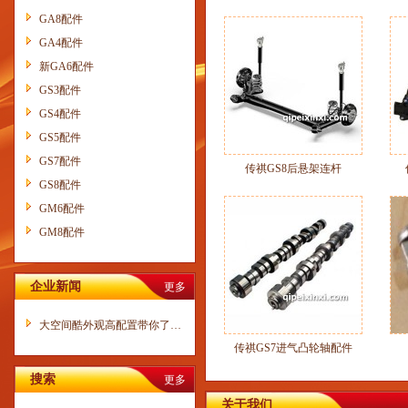
GA8配件
GA4配件
新GA6配件
GS3配件
GS4配件
GS5配件
GS7配件
传祺GS8后悬架连杆
GS8配件
GM6配件
GM8配件
企业新闻
更多
大空间酷外观高配置带你了…
传祺GS7进气凸轮轴配件
搜索
更多
关于我们