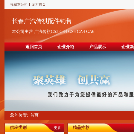
收藏本公司
设为首页
传祺GS7进气凸轮轴配件
长春广汽传祺配件销售
本公司主营 广汽传祺GS3 GS4 GS5 GA4 GA6
返回首页
企业介绍
产品展示
企业新
传祺GS5气缸盖修理包
您的位置:
首页
供应类别
精品推荐
更多
发动机支托架GA4