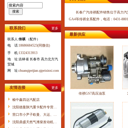
搜索
长春广汽传祺配件销售位于高力汽贸城，主
GA4等传祺全系配件，电话：0431-880119
联系我们
更多
最新供应
传祺GS5气缸盖修理包
联系人:
传祺
（配件）
电 话:
18686684523(同微信)
手 机:
13324313913
地 址:吉林省 长春市 高力北方汽
贸城
网 址:
chuanqipeijian.qipeixinxi.com
友情连接
更多
传祺GS7高压油泵
发动机支托架GA4
榆中鑫四达汽配店
沈阳德曼陕汽重卡配件专营…
营口市小尹子欧曼、大运、…
沈阳鼎盛天然气潍柴发动机…