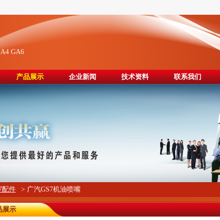
A4 GA6
产品展示
企业新闻
技术资料
联系我们
S7配件
> 广汽GS7机油喷嘴
品展示