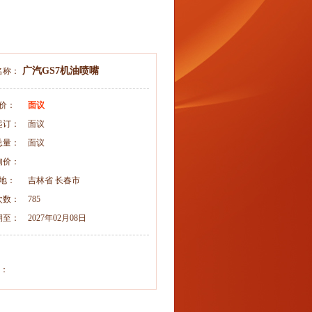
广汽GS7机油喷嘴
名称：
 价：
面议
起订：
面议
总量：
面议
询价：
 地：
吉林省 长春市
次数：
785
期至：
2027年02月08日
：