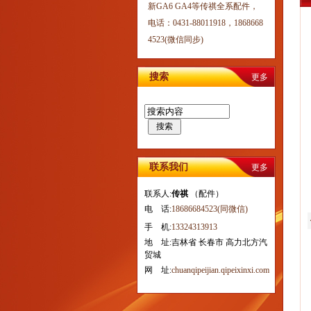
新GA6 GA4等传祺全系配件，
电话：0431-88011918，1868668
4523(微信同步)
搜索
更多
搜索
联系我们
更多
联系人:
传祺
（配件）
电 话:
18686684523(同微信)
手 机:
13324313913
地 址:吉林省 长春市 高力北方汽
贸城
网 址:
chuanqipeijian.qipeixinxi.com