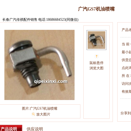
广汽GS7机油喷嘴
长春广汽传祺配件销售 电话:18686684523(同微信)
产品
当 前
最小
供货
鼠标悬停
点此
浏览大图
所 在
访问
有效
图片:广汽GS7机油喷嘴
分享到
放大图片
产品说明
供应说明