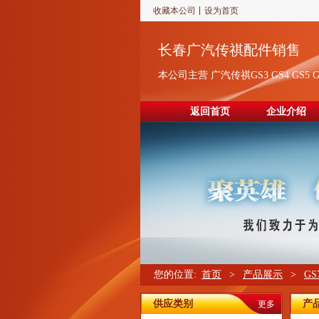
收藏本公司
设为首页
长春广汽传祺配件销售
本公司主营 广汽传祺GS3 GS4 GS5 G
返回首页
企业介绍
您的位置:
首页
>
产品展示
>
G
供应类别
产
更多