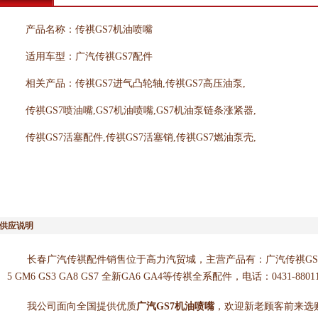
产品名称：传祺GS7机油喷嘴
适用车型：广汽传祺GS7配件
相关产品：传祺GS7进气凸轮轴,传祺GS7高压油泵,
传祺GS7喷油嘴,GS7机油喷嘴,GS7机油泵链条涨紧器,
传祺GS7活塞配件,传祺GS7活塞销,传祺GS7燃油泵壳,
供应说明
长春广汽传祺配件销售位于高力汽贸城，主营产品有：广汽传祺GS3 第二
5 GM6 GS3 GA8 GS7 全新GA6 GA4等传祺全系配件，电话：0431-88011
我公司面向全国提供优质
广汽GS7机油喷嘴
，欢迎新老顾客前来选