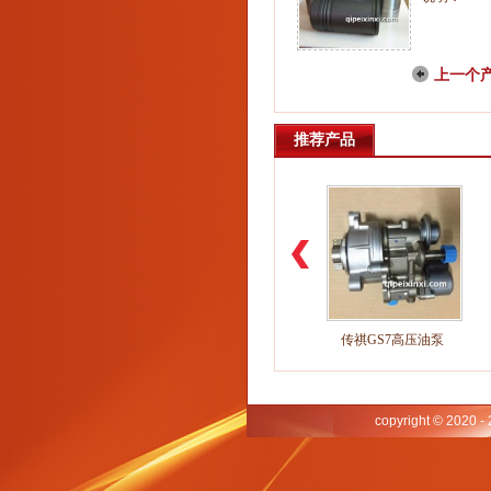
上一个
推荐产品
GS7机油泵链条涨
GS7活塞销
传祺GS7高压油泵
copyright © 2020 