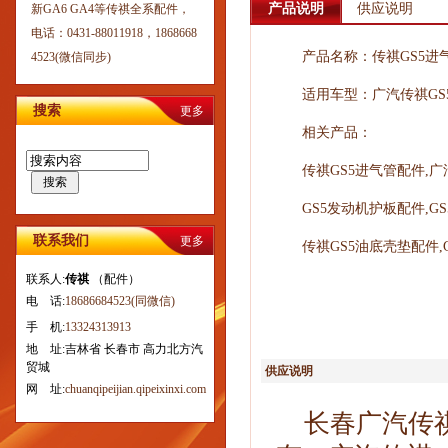
产品说明
供应说明
新GA6 GA4等传祺全系配件，
电话：0431-88011918，1868668
产品名称：传祺GS5进
4523(微信同步)
适用车型：广汽传祺GS
搜索
更多
相关产品：
传祺GS5进气管配件,广
搜索
GS5发动机护板配件,G
联系我们
更多
传祺GS5油底壳垫配件,G
联系人:
传祺
（配件）
电 话:
18686684523(同微信)
手 机:
13324313913
地 址:吉林省 长春市 高力北方汽
贸城
供应说明
网 址:
chuanqipeijian.qipeixinxi.com
长春广汽传